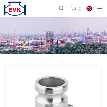
(
0
)