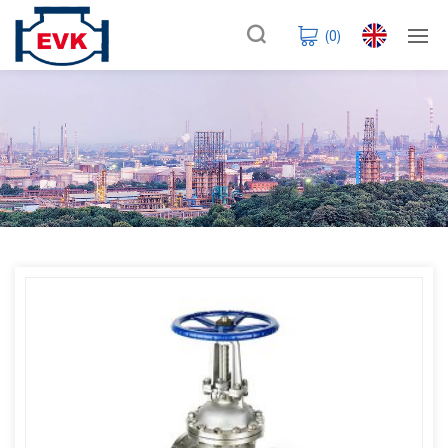
(
0
)