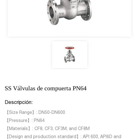
SS Válvulas de compuerta PN64
Descripción:
【Size Range】: DN50-DN600
【Pressure】: PN64
【Materials】: CF8, CF3, CF3M, and CF8M
【Design and production standard】: API 600, API6D and