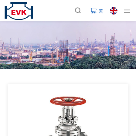
(
0
)