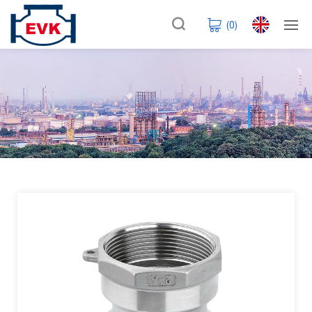
(
0
)