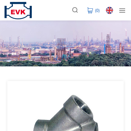
(
0
)