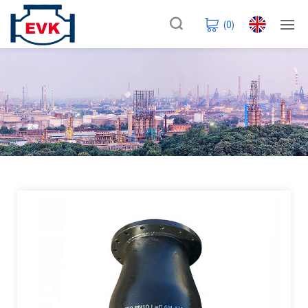
(
0
)