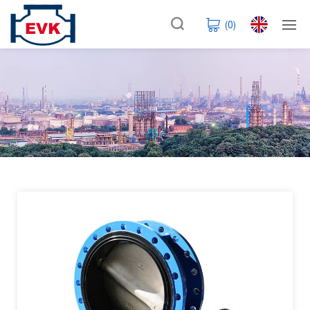
(
0
)