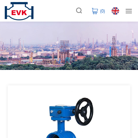
(
0
)