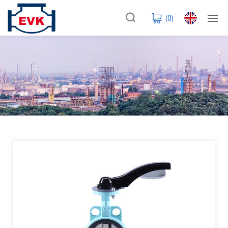
(
0
)