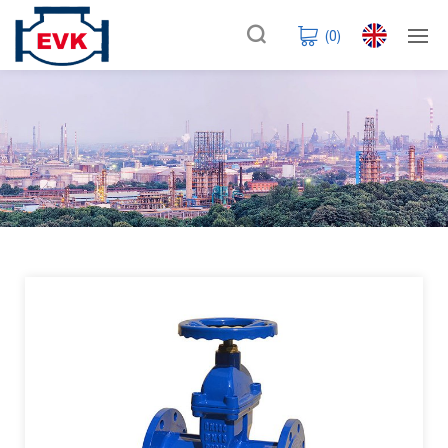
(
0
)