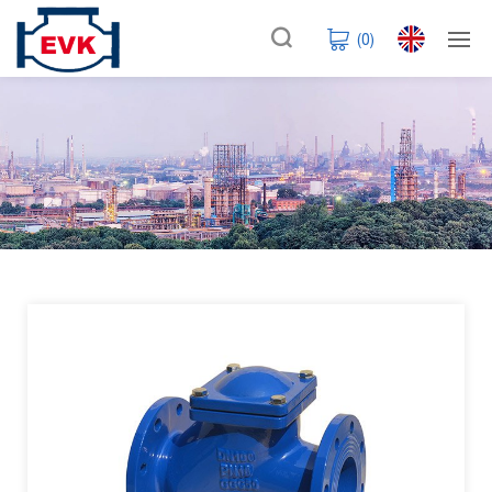
(
0
)