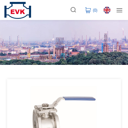
(
0
)