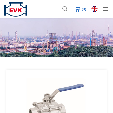
(
0
)