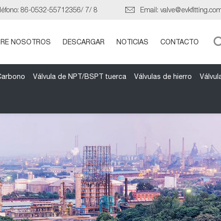
léfono:
86-0532-55712356
/
7
/
8
Email:
valve@evkfitting.co
RE NOSOTROS
DESCARGAR
NOTICIAS
CONTACTO
 Carbono
Válvula de NPT/BSPT tuerca
Válvulas de hierro
Válvul